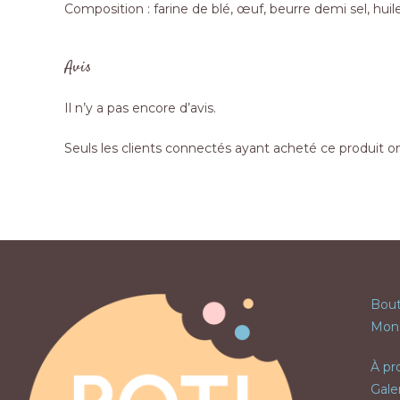
Composition : farine de blé, œuf, beurre demi sel, huil
Avis
Il n’y a pas encore d’avis.
Seuls les clients connectés ayant acheté ce produit ont 
Bout
Mon
À pr
Gale