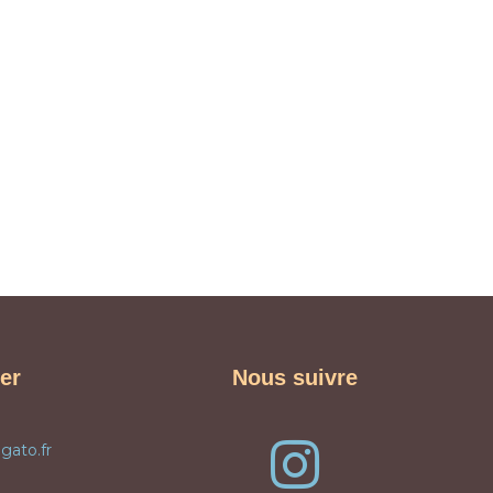
er
Nous suivre
gato.fr