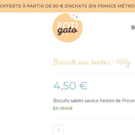
 OFFERTE À PARTIR DE 60 € D'ACHATS (EN FRANCE MÉTRO
B
Biscuits aux herbes – 100g
4,50
€
Biscuits sablés saveur herbes de Proven
En stock