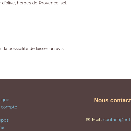
e d’olive, herbes de Provence, sel.
la possibilité de laisser un avis.
ique
Nous contact
 compte
✉️ Mail :
contact@poti
opos
rie